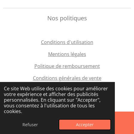
Nos politiques
Conditions d'utilisation
Mentions légales
Politique de remboursement
Conditions générales de vente
Ce site Web utilise des cookies pour améliorer
votre expérience et afficher des publicités
personnalisées. En cliquant sur "Accepter",
© 2025 PetToon-Studio
vous consentez à l'utilisation de tous les
cookies.
Refuser
Accepter
E-mail
WhatsApp